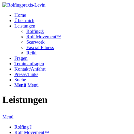
Home
Über mich
Leistungen
Rolfing®
Rolf Movement™
Scarwork
Fascial Fitness
Reiki
Fragen
Temin anfragen
Kontakt/Anfahrt
Presse/Links
Suche
Menü
Menü
Leistungen
Menü
Rolfing®
Rolf Movement™