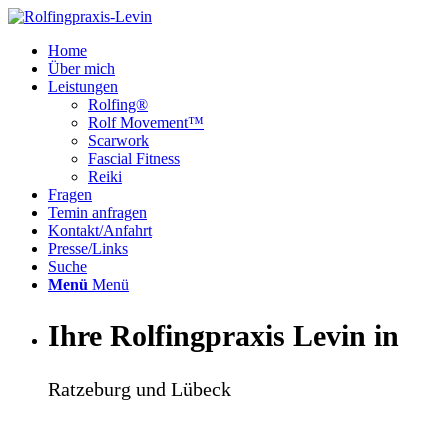
Home
Über mich
Leistungen
Rolfing®
Rolf Movement™
Scarwork
Fascial Fitness
Reiki
Fragen
Temin anfragen
Kontakt/Anfahrt
Presse/Links
Suche
Menü
Menü
Ihre Rolfingpraxis Levin in
Ratzeburg und Lübeck